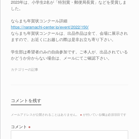
2023年は、小学生2名が「特別賞・郵便局長賞」などを受賞しま
した。
ならまち年賀状コンクール詳細
https://naramachi-center.jp/event/2022/150/
ならまち年賀状コンクールは、出品作品は全て、会場に展示され
ますので、お近くにお越しの際は是非お立ち寄り下さい。
学生部は希望者のみの自由参加です。
ご
本人が、出品されている
かどうか分からない場合は、メールにて
ご
確認下さい。
カテゴリーの記事
コメントを残す
メールアドレスが公開されることはありません。
※
が付いている欄は必須項目です
コメント
※