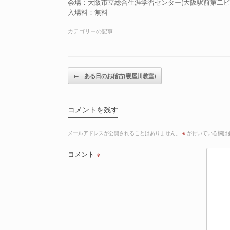
会場：大阪市立総合生涯学習センター(大阪駅前第二ビル
入場料：無料
カテゴリーの記事
投稿ナビゲーション
←
ある日のお稽古(寝屋川教室)
コメントを残す
メールアドレスが公開されることはありません。
※
が付いている欄は
コメント
※