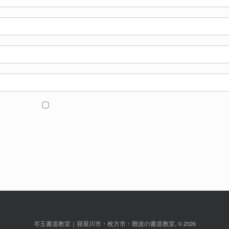
岑玉書道教室｜寝屋川市・枚方市・難波の書道教室, © 2026