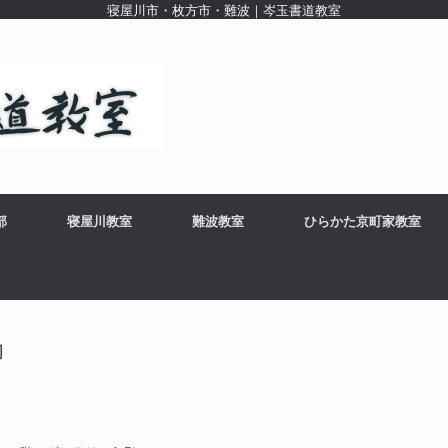
寝屋川市・枚方市・難波｜岑玉書道教室
部
寝屋川教室
難波教室
ひらかた京町家教室
内