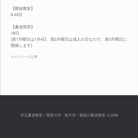
【難波教室】
9.23日
【書道喫茶】
18日
(第
1
月
曜日は
1
月
4日、第2
月
曜日は成人
の
日な
の
で、第3
月
曜日に
開催します)
カテゴリーの記事
岑玉書道教室｜寝屋川市・枚方市・難波の書道教室, © 2026