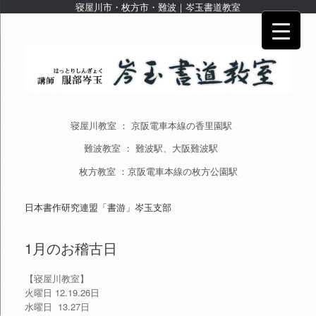
寝屋川市・枚方市・難波｜岑玉書道教室
寝屋川教室 ： 京阪電車本線の香里園駅
難波教室 ： 難波駅、大阪難波駅
枚方教室 ：京阪電車本線の枚方公園駅
日本書作研究連盟「書游」岑玉支部
1月のお稽古日
【寝屋川教室】
火曜日 12.19.26日
水曜日 13.27日